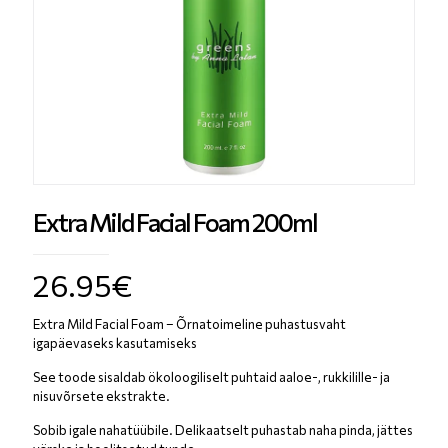
Extra Mild Facial Foam 200ml
26.95
€
Extra Mild Facial Foam – Õrnatoimeline puhastusvaht
igapäevaseks kasutamiseks
See toode sisaldab ökoloogiliselt puhtaid aaloe-, rukkilille- ja
nisuvõrsete ekstrakte.
Sobib igale nahatüübile. Delikaatselt puhastab naha pinda, jättes