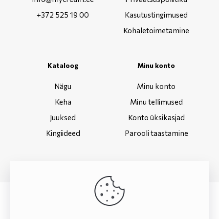
+372 525 19 00
Kasutustingimused
Kohaletoimetamine
Kataloog
Minu konto
Nägu
Minu konto
Keha
Minu tellimused
Juuksed
Konto üksikasjad
Kingiideed
Parooli taastamine
© 2022 www.mycream.ee | Kõik õigused kaitstud. |
Webdesign.ee