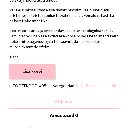
värske ja hoolitsetud tunde.
Vaht ei sisalda sulfaate sisaldavaid pindaktiivseid aineid, mis
eristab seda teistest puhastusvahenditest. Eemaldab hästi ka
dekoratiivkosmeetika.
Tootel on niisutav ja pehmendav toime, see ei pingulda nahka.
Samuti soodustab see aktiivsete koostisosade head imendumist
epidermise sügavusse ja aitab saavutada maksimaalset
müorelaksantide efekti.
1 laos
Lisa korvi
TOOTEKOOD:
405
Kategooriad:
Nägu
,
Puhastusvahendid
Kirjeldus
Arvustused
0