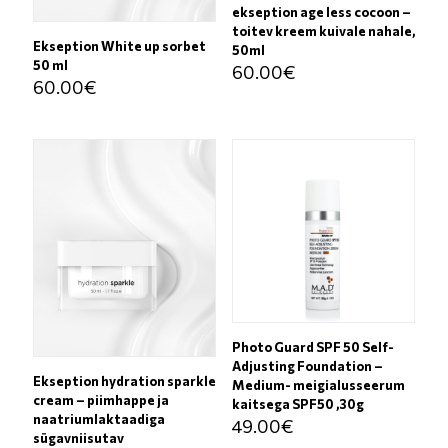
ekseption age less cocoon –
toitev kreem kuivale nahale,
Ekseption White up sorbet
50ml
50 ml
60.00
€
60.00
€
Photo Guard SPF 50 Self-
Adjusting Foundation –
Ekseption hydration sparkle
Medium- meigialusseerum
cream – piimhappe ja
kaitsega SPF50 ,30g
naatriumlaktaadiga
49.00
€
sügavniisutav