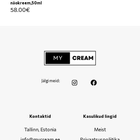
näokreem,50ml
58.00
€
Jälgi meid:
Kontaktid
Kasulikud lingid
Tallinn, Estonia
Meist
info@mycream.ee
Privaatsuspoliitika