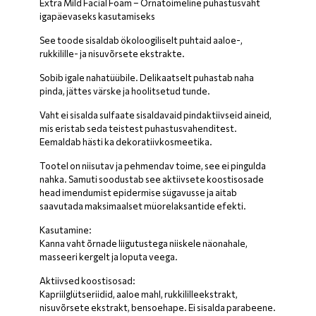
Extra Mild Facial Foam – Õrnatoimeline puhastusvaht
igapäevaseks kasutamiseks
See toode sisaldab ökoloogiliselt puhtaid aaloe-,
rukkilille- ja nisuvõrsete ekstrakte.
Sobib igale nahatüübile. Delikaatselt puhastab naha
pinda, jättes värske ja hoolitsetud tunde.
Vaht ei sisalda sulfaate sisaldavaid pindaktiivseid aineid,
mis eristab seda teistest puhastusvahenditest.
Eemaldab hästi ka dekoratiivkosmeetika.
Tootel on niisutav ja pehmendav toime, see ei pingulda
nahka. Samuti soodustab see aktiivsete koostisosade
head imendumist epidermise sügavusse ja aitab
saavutada maksimaalset müorelaksantide efekti.
Kasutamine:
Kanna vaht õrnade liigutustega niiskele näonahale,
masseeri kergelt ja loputa veega.
Aktiivsed koostisosad:
Kapriilglütseriidid, aaloe mahl, rukkililleekstrakt,
nisuvõrsete ekstrakt, bensoehape. Ei sisalda parabeene.