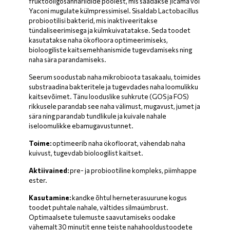
fruktooligosahhariidide poolest, mis saadakse Jicama või
Yaconi mugulate külmpressimisel. Sisaldab Lactobacillus
probiootilisi bakterid, mis inaktiveeritakse
tündaliseerimisega ja külmkuivatatakse. Seda toodet
kasutatakse naha ökofloora optimeerimiseks,
bioloogiliste kaitsemehhanismide tugevdamiseks ning
naha sära parandamiseks.
Seerum soodustab naha mikrobioota tasakaalu, toimides
substraadina bakteritele ja tugevdades naha loomulikku
kaitsevõimet. Tänu looduslike suhkrute (GOS ja FOS)
rikkusele parandab see naha välimust, mugavust, jumet ja
sära ning parandab tundlikule ja kuivale nahale
iseloomulikke ebamugavustunnet.
Toime:
optimeerib naha ökofloorat, vähendab naha
kuivust, tugevdab bioloogilist kaitset.
Aktiivained:
pre- ja probiootiline kompleks, piimhappe
ester.
Kasutamine:
kandke õhtul herneterasuurune kogus
toodet puhtale nahale, vältides silmaümbrust.
Optimaalsete tulemuste saavutamiseks oodake
vähemalt 30 minutit enne teiste nahahooldustoodete