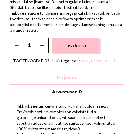
mis saadakse Jicama või Yaconi mugulate külmpressimisel.
Sisaldab Lactobacillus probiootilisi bakterid, mis
inaktiveeritakse tündaliseerimisega ja külmkuivatatakse. Seda
toodet kasutatakse naha ökofloora optimeerimiseks,
bioloogiliste kaitsemehhanismide tugevdamiseks ning naha sära
parandamiseks.
ekseption
Lisa korvi
probio-
T
Ultraserum
TOOTEKOOD:
E103
Kategooriad:
Nägu
,
Näoseerumid
–
ultraseerum
probiootikumidega,
Kirjeldus
30
ml
Arvustused
0
kogus
Rikkalik seerum kuiva ja tundliku naha hooldamiseks.
Pre/probiootiline kompleks on valmistatud α-
glükooligosahhariididest, mis saadakse taimsetest
substraatidest ensümaatilise sünteesi teel, valmistatud
100% puhtast taimemahlast, rikas β-