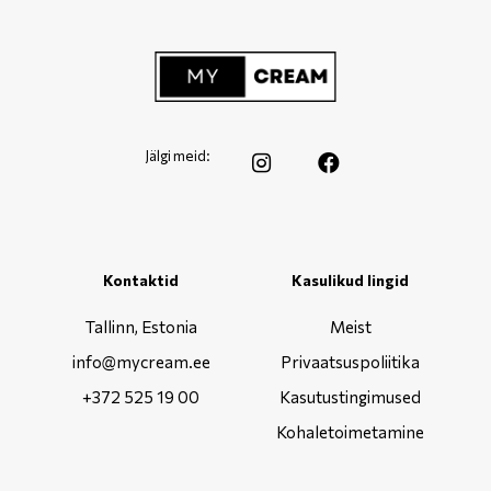
Jälgi meid:
Kontaktid
Kasulikud lingid
Tallinn, Estonia
Meist
info@mycream.ee
Privaatsuspoliitika
+372 525 19 00
Kasutustingimused
Kohaletoimetamine