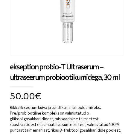
ekseption probio-T Ultraserum –
ultraseerum probiootikumidega, 30 ml
50.00
€
Rikkalik seerum kuiva ja tundliku naha hooldamiseks.
Pre/probiootiline kompleks on valmistatud α-
glükooligosahhariididest, mis saadakse taimsetest
substraatidest ensümaatilise sünteesi teel, valmistatud 100%
puhtast taimemahlast, rikas β-fruktooligosahhariidide poolest,