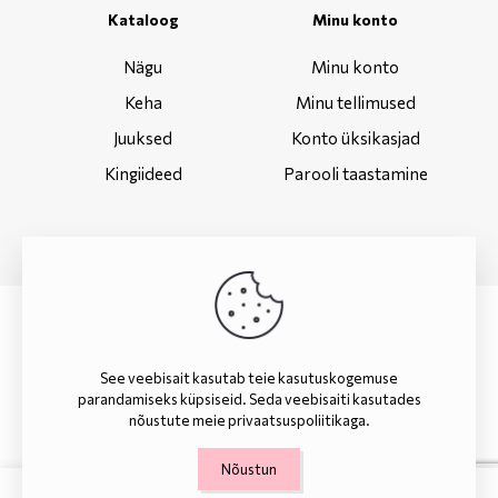
Kataloog
Minu konto
Nägu
Minu konto
Keha
Minu tellimused
Juuksed
Konto üksikasjad
Kingiideed
Parooli taastamine
© 2022 www.mycream.ee | Kõik õigused kaitstud. |
Webdesign.ee
See veebisait kasutab teie kasutuskogemuse
parandamiseks küpsiseid. Seda veebisaiti kasutades
nõustute meie
privaatsuspoliitikaga
.
Nõustun
0