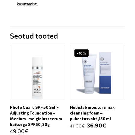
kasutamist.
Seotud tooted
-10%
Photo Guard SPF 50 Self-
Hubislab moisture max
Adjusting Foundation –
cleansing foam –
Medium- meigialusseerum
puhastusvaht ,150 ml
Algne
Current
kaitsega SPF50 ,30g
36.90
€
41.00
€
hind
price
49.00
€